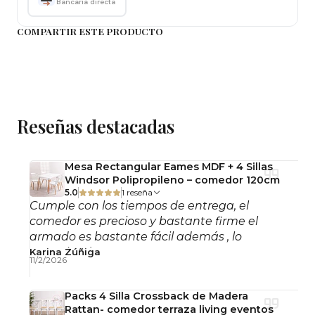
Bancaria directa
Uso recomendado
COMPARTIR ESTE PRODUCTO
Indicada para comedores, restaurantes, terrazas,
cafeterías y áreas de uso comercial o residencial.
Terminación y color
Color blanco. El tono puede presentar leves
Reseñas destacadas
variaciones según la iluminación o la pantalla
desde donde se visualice.
Mesa Rectangular Eames MDF + 4 Sillas
Windsor Polipropileno – comedor 120cm
Mantenimiento y cuidado
5.0
1 reseña
Limpiar con un paño suave y agua tibia. Evitar
Cumple con los tiempos de entrega, el
productos abrasivos. Para conservar su apariencia,
comedor es precioso y bastante firme el
armado es bastante fácil además , lo
se recomienda limpiar regularmente y
recomiendo!
Karina Zúñiga
resguardar en periodos prolongados sin uso.
11/2/2026
Importante: Este producto se entrega
Packs 4 Silla Crossback de Madera
desarmado, con llaves y pernos para su
Rattan- comedor terraza living eventos