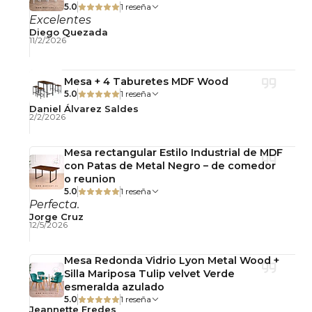
5.0
1 reseña
armado simple.
Excelentes
Diego Quezada
Observaciones
11/2/2026
Uso interior y exterior.
No incluye accesorios decorativos.
Mesa + 4 Taburetes MDF Wood
Fotografías referenciales.
5.0
1 reseña
Daniel Álvarez Saldes
2/2/2026
Mesa rectangular Estilo Industrial de MDF
con Patas de Metal Negro – de comedor
o reunion
5.0
1 reseña
Perfecta.
Jorge Cruz
12/5/2026
Mesa Redonda Vidrio Lyon Metal Wood +
Silla Mariposa Tulip velvet Verde
esmeralda azulado
5.0
1 reseña
Jeannette Fredes