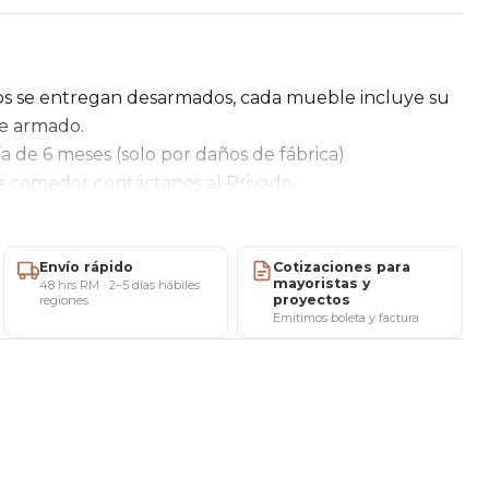
os se entregan desarmados, cada mueble incluye su
de armado.
a de 6 meses (solo por daños de fábrica)
te comedor contáctanos al Privado.
genes, medidas y colores, así como sus nombres, son
odo lo percibido en pantalla puede verse alterado
ellos, el calibrado de la misma, la luz de ambiente, el
Envío rápido
Cotizaciones para
mayoristas y
48 hrs RM · 2–5 días hábiles
tre otros. Si el cliente estima conocer con detalle
proyectos
regiones
Emitimos boleta y factura
ar con nuestro servicio técnico, pues las
écnicos correrán a su cargo.