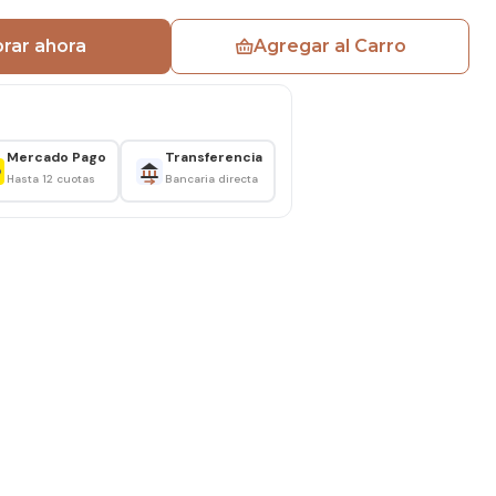
cm / 100 cm
amina Autoadhesivo Color Mármol
rar ahora
Agregar al Carro
Mercado Pago
Transferencia
Hasta 12 cuotas
Bancaria directa