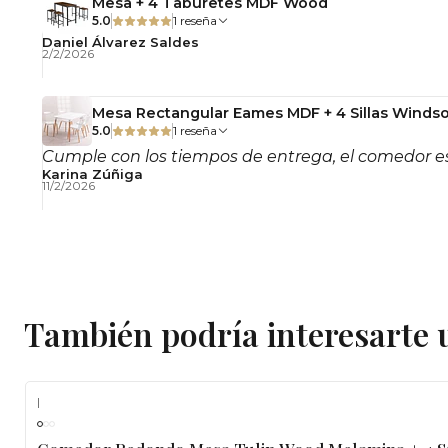
Mesa + 4 Taburetes MDF Wood
5.0
1 reseña
Daniel Álvarez Saldes
2/2/2026
Mesa Rectangular Eames MDF + 4 Sillas Windso
5.0
1 reseña
Cumple con los tiempos de entrega, el comedor es
Karina Zúñiga
11/2/2026
También podría interesarte 
|
-10%
OFF