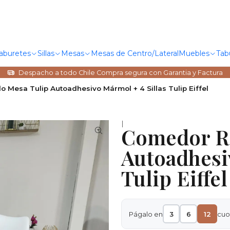
Taburetes
Sillas
Mesas
Mesas de Centro/Lateral
Muebles
Tab
Despacho a todo Chile Compra segura con Garantia y Factura
Mesa Tulip Autoadhesivo Mármol + 4 Sillas Tulip Eiffel
|
Comedor R
Autoadhesi
Tulip Eiffel
Págalo en
3
6
12
cuo