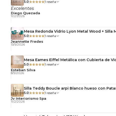
5.0
1 reseña
Excelentes
Diego Quezada
11/2/2026
Mesa Redonda Vidrio Lyon Metal Wood + Silla 
5.0
1 reseña
Jeannette Fredes
13/5/2026
Mesa Eames Eiffel Metálica con Cubierta de Vid
5.0
1 reseña
Esteban Silva
8/5/2026
Silla Teddy Boucle arpi Blanco hueso con Pata
5.0
1 reseña
Jv Interiorismo Spa
11/2/2026