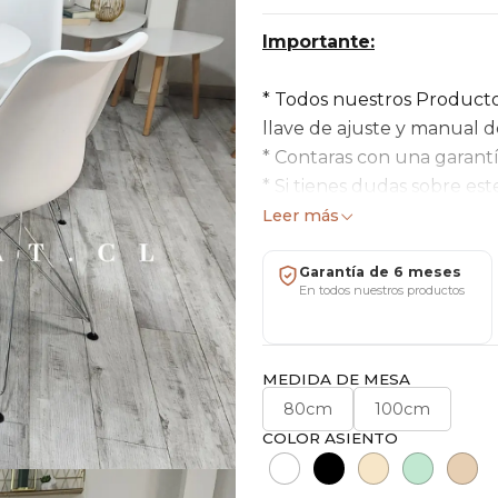
Importante:
* Todos nuestros Product
llave de ajuste y manual 
* Contaras con una garantí
* Si tienes dudas sobre es
* En algunos casos las imá
Leer más
meramente orientativos. T
por muchos factores, entre 
Garantía de 6 meses
En todos nuestros productos
ángulo de visualización, en
estos datos deberá consult
devoluciones por motivos t
MEDIDA DE MESA
Mesa:
80cm
100cm
COLOR ASIENTO
Peso: 10 kg / 16 kg
Altura: 75 cm