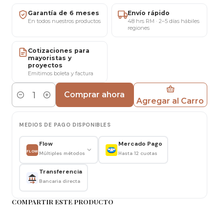
Garantía de 6 meses
Envío rápido
Medidas de mesa eames :
En todos nuestros productos
48 hrs RM · 2–5 días hábiles
regiones
Ancho: 80 cm
Cotizaciones para
Largo: 120 cm
mayoristas y
Alto: 76 cm
proyectos
Emitimos boleta y factura
Cubierta: Biselado de Melamina
Patas: de madera.
Comprar ahora
Agregar al Carro
Cantidad
Importante:
MEDIOS DE PAGO DISPONIBLES
Queremos que te sientas seguro con tu
Flow
Mercado Pago
compra, por lo que ofrecemos una garantía
FLOW
Múltiples métodos
Hasta 12 cuotas
de 6 meses por cualquier daño de fábrica que
pueda presentar el producto puedes leer
Transferencia
Bancaria directa
también términos y garantía para más
detalles.
COMPARTIR ESTE PRODUCTO
Recuerda que las imágenes, medidas y