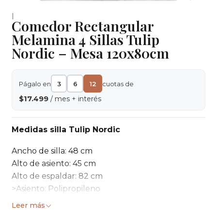
|
Comedor Rectangular
Melamina 4 Sillas Tulip
Nordic – Mesa 120x80cm
Págalo en
3
6
12
cuotas de
$17.499
/ mes + interés
Medidas silla Tulip Nordic
Ancho de silla: 48 cm
Alto de asiento: 45 cm
Alto de espaldar: 82 cm
>Asiento: Polipropileno
>Material de Tapiz: Eco cuero
Leer más
>Base: Haya alemana