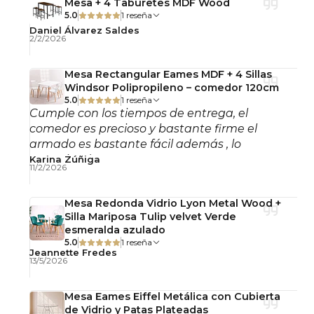
Mesa + 4 Taburetes MDF Wood
5.0
1 reseña
Daniel Álvarez Saldes
2/2/2026
Mesa Rectangular Eames MDF + 4 Sillas
Windsor Polipropileno – comedor 120cm
5.0
1 reseña
Cumple con los tiempos de entrega, el
comedor es precioso y bastante firme el
armado es bastante fácil además , lo
recomiendo!
Karina Zúñiga
11/2/2026
Mesa Redonda Vidrio Lyon Metal Wood +
Silla Mariposa Tulip velvet Verde
esmeralda azulado
5.0
1 reseña
Jeannette Fredes
13/5/2026
Mesa Eames Eiffel Metálica con Cubierta
de Vidrio y Patas Plateadas