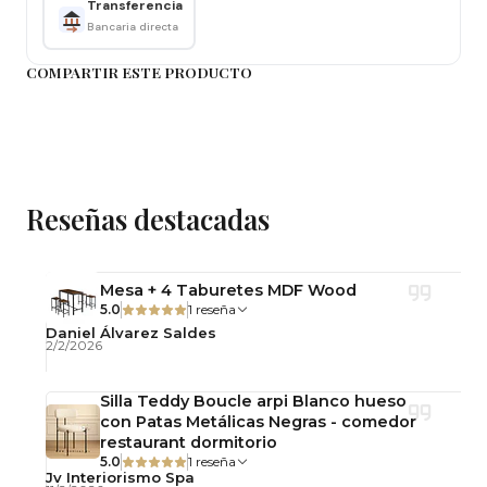
Transferencia
Bancaria directa
Importante: Este producto se entrega
desarmado, con llaves y pernos para su armado
COMPARTIR ESTE PRODUCTO
simple.
Observaciones
Uso interior.
No incluye accesorios decorativos.
Reseñas destacadas
Fotografías referenciales.
Mesa + 4 Taburetes MDF Wood
5.0
1 reseña
Daniel Álvarez Saldes
2/2/2026
Silla Teddy Boucle arpi Blanco hueso
con Patas Metálicas Negras - comedor
restaurant dormitorio
5.0
1 reseña
Jv Interiorismo Spa