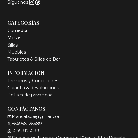
Síguenos
CATEGORÍAS
Comedor
Mesas
Sillas
Muebles
Taburetes & Sillas de Bar
INFORMACIÓN
Términos y Condiciones
Garantía & devoluciones
Política de privacidad
CONTÁCTANOS
Maricatspa@gmail.com
+56958125689
56958125689
Showroom. Lunes a Viernes de 10hrs a 18hrs Recinto