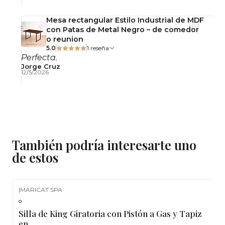
Mesa rectangular Estilo Industrial de MDF
con Patas de Metal Negro – de comedor
o reunion
5.0
1 reseña
Perfecta.
Jorge Cruz
12/5/2026
También podría interesarte uno
de estos
|
MARICAT SPA
-5%
OFF
Silla de King Giratoria con Pistón a Gas y Tapiz
en