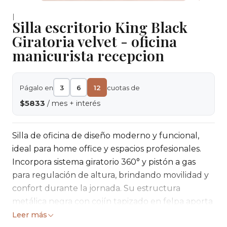
|
Silla escritorio King Black
Giratoria velvet - oficina
manicurista recepcion
Págalo en
3
6
12
cuotas de
$5833
/ mes + interés
Silla de oficina de diseño moderno y funcional,
ideal para home office y espacios profesionales.
Incorpora sistema giratorio 360° y pistón a gas
para regulación de altura, brindando movilidad y
confort durante la jornada. Su estructura
metálica negra con cojín tapizado en felpa aporta
estabilidad y una estética elegante.
Leer más