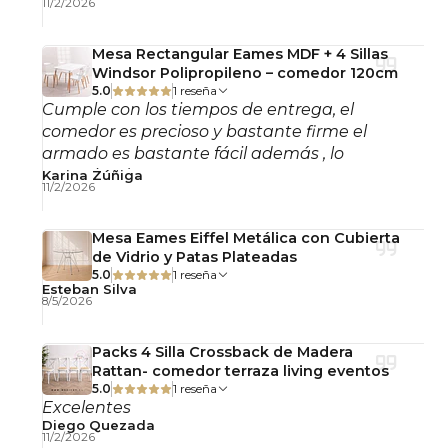
11/2/2026
Mesa Rectangular Eames MDF + 4 Sillas
Windsor Polipropileno – comedor 120cm
5.0
1 reseña
Cumple con los tiempos de entrega, el
comedor es precioso y bastante firme el
armado es bastante fácil además , lo
recomiendo!
Karina Zúñiga
11/2/2026
Mesa Eames Eiffel Metálica con Cubierta
de Vidrio y Patas Plateadas
5.0
1 reseña
Esteban Silva
8/5/2026
Packs 4 Silla Crossback de Madera
Rattan- comedor terraza living eventos
5.0
1 reseña
Excelentes
Diego Quezada
11/2/2026