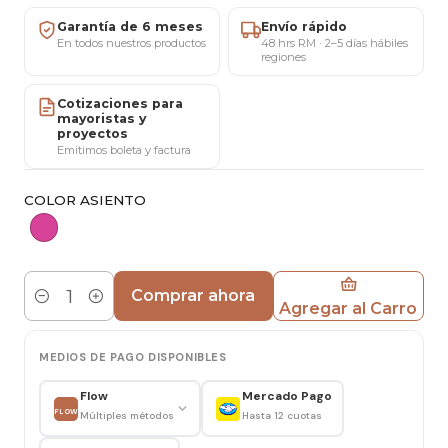
Medidas
Garantía de 6 meses
Envío rápido
Ancho: 42 cm
En todos nuestros productos
48 hrs RM · 2–5 días hábiles
regiones
Profundidad: 42 cm
Altura de asiento regulable: 45 – 58 cm
Cotizaciones para
mayoristas y
Altura total: 83 cm
proyectos
Emitimos boleta y factura
Materiales y estructura
Estructura de metal color negro.
COLOR ASIENTO
Cojín tapizado en felpa.
Sistema giratorio 360° con elevación a gas.
Uso recomendado
Comprar ahora
Agregar al Carro
Cantidad
Ideal para oficina, escritorio, estudio o espacio de
trabajo interior.
MEDIOS DE PAGO DISPONIBLES
Mantenimiento y cuidado
Flow
Mercado Pago
Limpiar con paño seco o ligeramente húmedo.
FLOW
Múltiples métodos
Hasta 12 cuotas
Evitar productos abrasivos y humedad excesiva.