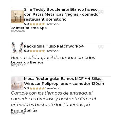
Silla Teddy Boucle arpi Blanco hueso
con Patas Metálicas Negras - comedor
restaurant dormitorio
5.0
1 reseña
Jv Interiorismo Spa
11/2/2026
Packs Silla Tulip Patchwork x4
5.0
1 reseña
Buena calidad, facil de armar..comodas
Leonardo Berrìos
16/5/2026
Mesa Rectangular Eames MDF + 4 Sillas
Windsor Polipropileno – comedor 120cm
5.0
1 reseña
Cumple con los tiempos de entrega, el
comedor es precioso y bastante firme el
armado es bastante fácil además , lo
recomiendo!
Karina Zúñiga
11/2/2026