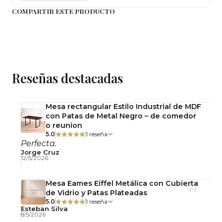
COMPARTIR ESTE PRODUCTO
Importante:
*Este Producto se entrega desarmado incluye su
llave de ajuste y kit de pernos para su armado NO
deberás Sobre Ajustar.
* Léase Términos y Garantía (6 Meses).
Reseñas destacadas
*En algunos casos las imágenes, medidas y
colores, así como sus nombres, son orientativos.
Todo lo percibido en pantalla puede verse
Mesa rectangular Estilo Industrial de MDF
con Patas de Metal Negro – de comedor
alterado por muchos factores, entre ellos, el
o reunion
calibrado de la misma, la luz de ambiente, el
5.0
1 reseña
ángulo de visualización, entre otros.
Si el cliente
Perfecta.
Jorge Cruz
estima conocer con detalle estos datos
12/5/2026
deberá consultar con nuestro servicio técnico
o contactos publicados en perfil.
Mesa Eames Eiffel Metálica con Cubierta
de Vidrio y Patas Plateadas
5.0
1 reseña
Esteban Silva
8/5/2026