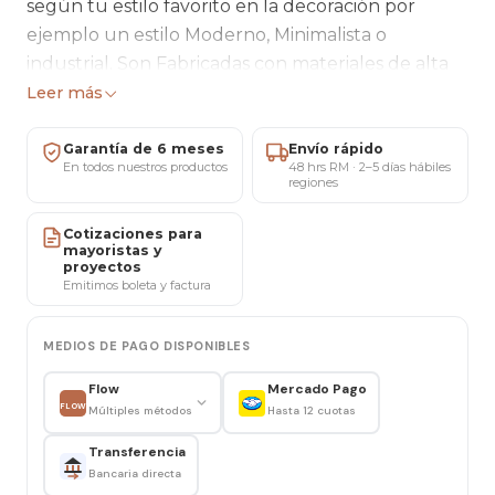
según tu estilo favorito en la decoración por
ejemplo un estilo Moderno, Minimalista o
industrial. Son Fabricadas con materiales de alta
calidad, durabilidad y resistencia en el tiempo y
Leer más
Puedes utilizarlas juntas para tener una
superficie más grande cuando lo necesites o
Garantía de 6 meses
Envío rápido
En todos nuestros productos
48 hrs RM · 2–5 días hábiles
separarlas para ubicarlas en distintos lugares
regiones
según tus necesidades.
Cotizaciones para
mayoristas y
¡Crearas un ambiente acogedor y lleno de estilo
proyectos
con estas mesas de centro Anidadas!
Emitimos boleta y factura
Características:
MEDIOS DE PAGO DISPONIBLES
Flow
Mercado Pago
Material: MDF y Patas de metal
FLOW
Múltiples métodos
Hasta 12 cuotas
Color:
Madera natural
Ancho: 70cm grande - 50 chica
Transferencia
Bancaria directa
Altura: 45cm grande - 40 chica