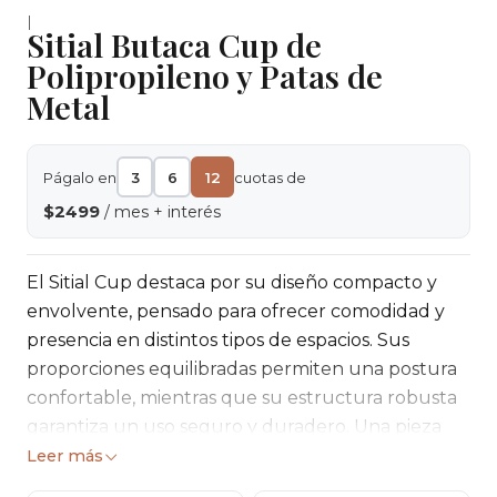
|
Sitial Butaca Cup de
Polipropileno y Patas de
Metal
Págalo en
3
6
12
cuotas de
$2499
/ mes + interés
El Sitial Cup destaca por su diseño compacto y
envolvente, pensado para ofrecer comodidad y
presencia en distintos tipos de espacios. Sus
proporciones equilibradas permiten una postura
confortable, mientras que su estructura robusta
garantiza un uso seguro y duradero. Una pieza
funcional y versátil, ideal para ambientes
Leer más
residenciales o comerciales que buscan estilo y