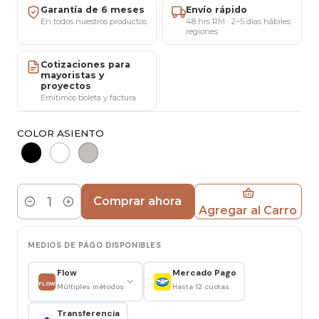
resistencia en un solo producto.
Garantía de 6 meses
Envío rápido
En todos nuestros productos
48 hrs RM · 2–5 días hábiles
regiones
Medidas
Ancho de asiento: 56 cm · Fondo: 50 cm
Cotizaciones para
mayoristas y
Alto de asiento: 43 cm · Altura total: 77 cm
proyectos
Alto de espaldar: 36 cm · Alto de respaldo: 27 cm
Emitimos boleta y factura
Estructura y resistencia
COLOR ASIENTO
Diseñado para uso diario, con una construcción
sólida que soporta hasta 150 kg, entregando
estabilidad y confianza en cada uso.
Comprar ahora
Agregar al Carro
Cantidad
Características
Diseño contemporáneo y compacto.
MEDIOS DE PAGO DISPONIBLES
Asiento cómodo y proporciones ergonómicas.
Estructura firme y altamente resistente.
Flow
Mercado Pago
FLOW
Múltiples métodos
Hasta 12 cuotas
Apto para distintos tipos de usuarios y espacios.
Transferencia