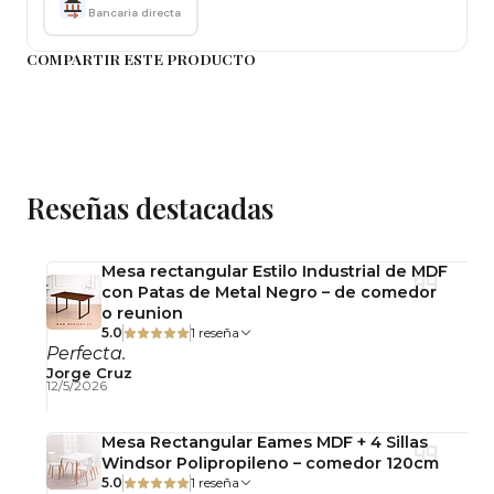
Uso recomendado
Bancaria directa
Ideal para livings, salas de espera, oficinas,
COMPARTIR ESTE PRODUCTO
dormitorios, hoteles y espacios comerciales.
Mantenimiento y cuidado
Limpiar con un paño suave seco o ligeramente
húmedo. Evitar productos abrasivos para
conservar su terminación y prolongar su vida útil.
Reseñas destacadas
Importante: Este producto se entrega
desarmado, con llaves y pernos para su
Mesa rectangular Estilo Industrial de MDF
con Patas de Metal Negro – de comedor
armado simple.
o reunion
5.0
1 reseña
Observaciones
Perfecta.
Jorge Cruz
Uso interior.
12/5/2026
No incluye accesorios decorativos.
Fotografías referenciales.
Mesa Rectangular Eames MDF + 4 Sillas
Windsor Polipropileno – comedor 120cm
5.0
1 reseña