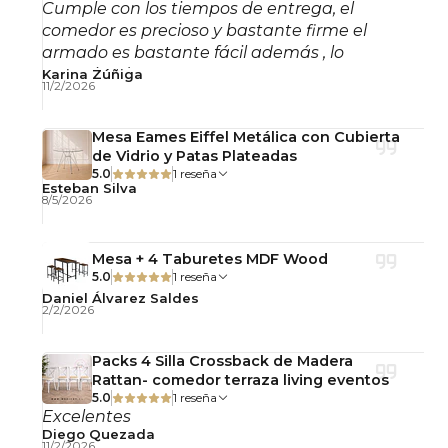
Cumple con los tiempos de entrega, el
comedor es precioso y bastante firme el
armado es bastante fácil además , lo
recomiendo!
Karina Zúñiga
11/2/2026
Mesa Eames Eiffel Metálica con Cubierta
de Vidrio y Patas Plateadas
5.0
1 reseña
Esteban Silva
8/5/2026
Mesa + 4 Taburetes MDF Wood
5.0
1 reseña
Daniel Álvarez Saldes
2/2/2026
Packs 4 Silla Crossback de Madera
Rattan- comedor terraza living eventos
5.0
1 reseña
Excelentes
Diego Quezada
11/2/2026