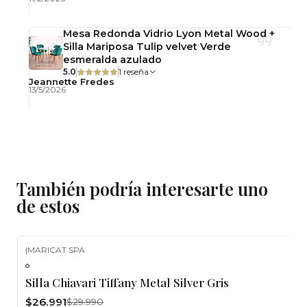
Mesa Redonda Vidrio Lyon Metal Wood +
Silla Mariposa Tulip velvet Verde
esmeralda azulado
5.0
1 reseña
Jeannette Fredes
13/5/2026
También podría interesarte uno
de estos
|
MARICAT SPA
-10%
OFF
Silla Chiavari Tiffany Metal Silver Gris
$26.991
$29.990