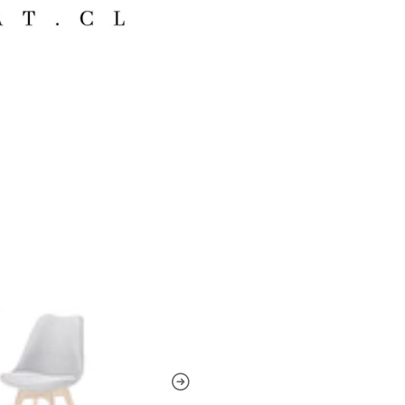
Ventajas
✔️ Tapizado completo en t
✔️ Cubierta de melamina res
✔️ Base de haya alemana co
✔️ Diseño moderno ideal p
Cuidados
Limpiar la cubierta con u
de agua y productos abrasiv
limpio para conservar su 
humedad.
Importante
Producto desarmado.
Incluye guía de armado, p
Contáctenos ante cualqui