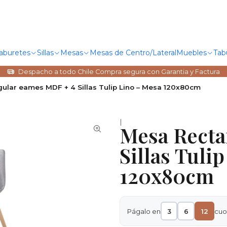
Taburetes
Sillas
Mesas
Mesas de Centro/Lateral
Muebles
Tab
Despacho a todo Chile Compra segura con Garantia y Factura
ular eames MDF + 4 Sillas Tulip Lino – Mesa 120x80cm
|
Mesa Recta
Sillas Tuli
120x80cm
Págalo en
3
6
12
cuo