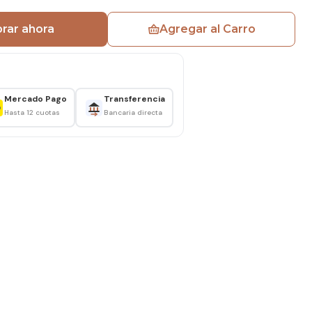
rar ahora
Agregar al Carro
s Lino
Mercado Pago
Transferencia
Hasta 12 cuotas
Bancaria directa
mpletamente tapizado en tela lino
mana
ntes