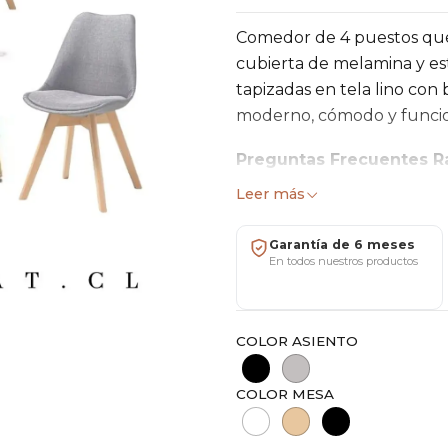
Comedor de 4 puestos qu
cubierta de melamina y es
tapizadas en tela lino co
moderno, cómodo y funcion
Preguntas Frecuentes R
Leer más
✔️ Envíos a todo Chile
✔️ 6 meses de garantía
Garantía de 6 meses
✔️ Showroom San Miguel (
En todos nuestros productos
✔️ Factura y ventas mayori
Características
COLOR ASIENTO
Mesa Eames
Largo: 120 cm
COLOR MESA
Ancho: 80 cm
Altura: 75 cm