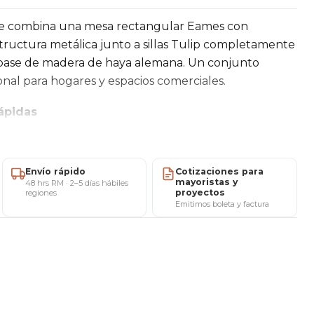
e combina una mesa rectangular Eames con
tructura metálica junto a sillas Tulip completamente
n base de madera de haya alemana. Un conjunto
al para hogares y espacios comerciales.
ápidas
Envío rápido
Cotizaciones para
agenda al privado)
mayoristas y
48 hrs RM · 2–5 días hábiles
proyectos
regiones
stas
Emitimos boleta y factura