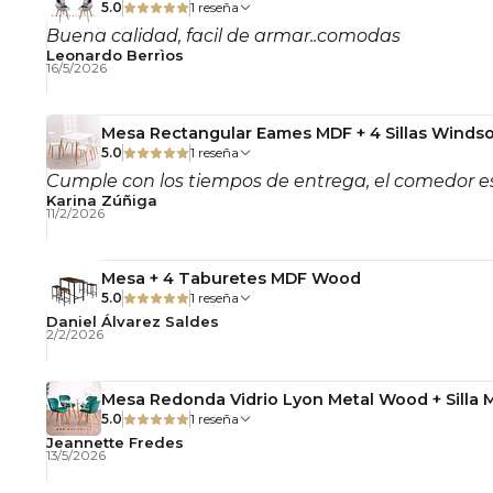
5.0
1 reseña
Buena calidad, facil de armar..comodas
Leonardo Berrìos
16/5/2026
Mesa Rectangular Eames MDF + 4 Sillas Windso
5.0
1 reseña
Cumple con los tiempos de entrega, el comedor es
Karina Zúñiga
11/2/2026
Mesa + 4 Taburetes MDF Wood
5.0
1 reseña
Daniel Álvarez Saldes
2/2/2026
Mesa Redonda Vidrio Lyon Metal Wood + Silla 
5.0
1 reseña
Jeannette Fredes
13/5/2026