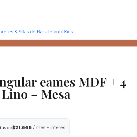
uretes & Sillas de Bar
Infantil Kids
ngular eames MDF + 4
p Lino – Mesa
$21.666
/ mes + interés
tas de