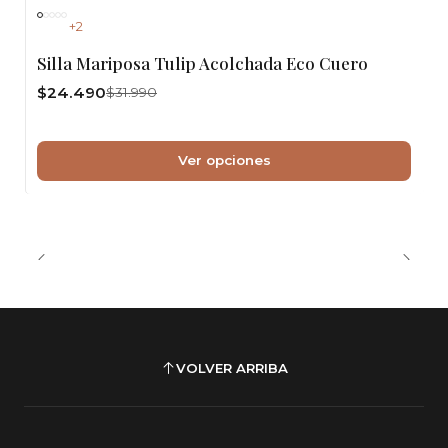
-23%
OFF
+2
Silla Mariposa Tulip Acolchada Eco Cuero
$24.490
$31.990
Ver opciones
VOLVER ARRIBA