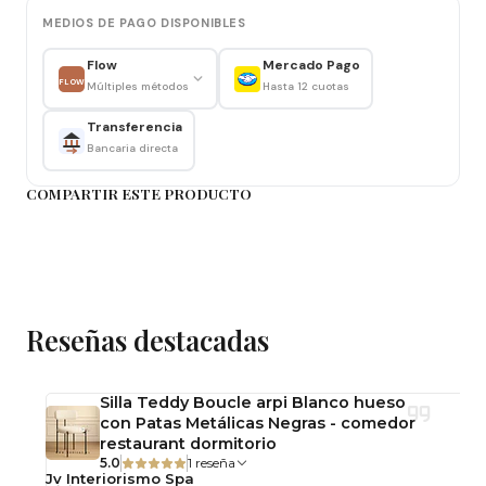
Recepción
MEDIOS DE PAGO DISPONIBLES
Flow
Mercado Pago
Ventajas
FLOW
Múltiples métodos
Hasta 12 cuotas
✔️ Respaldo cómodo para comidas y reuniones.
Transferencia
Bancaria directa
✔️ Ocupa poco espacio gracias a su tamaño.
COMPARTIR ESTE PRODUCTO
✔️ Fácil limpieza con aspirado o cepillo suave.
Importante
Producto desarmado
Reseñas destacadas
Incluye herrajes para armado
Uso interior
Silla Teddy Boucle arpi Blanco hueso
Consejo
con Patas Metálicas Negras - comedor
restaurant dormitorio
Aspira suavemente la felpa una vez por semana
5.0
1 reseña
Jv Interiorismo Spa