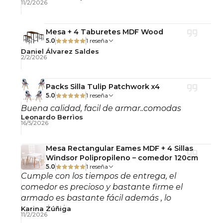
para ayudar a conservar su apariencia y textura.
11/2/2026
silla velvet, silla felpa, silla dorada, silla comedor,
Mesa + 4 Taburetes MDF Wood
silla living, silla cafetería, silla recepción, silla
5.0
1 reseña
tapizada beige gold
Daniel Álvarez Saldes
2/2/2026
Packs Silla Tulip Patchwork x4
5.0
1 reseña
Buena calidad, facil de armar..comodas
Leonardo Berrìos
16/5/2026
Mesa Rectangular Eames MDF + 4 Sillas
Windsor Polipropileno – comedor 120cm
5.0
1 reseña
Cumple con los tiempos de entrega, el
comedor es precioso y bastante firme el
armado es bastante fácil además , lo
recomiendo!
Karina Zúñiga
11/2/2026