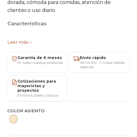
dorada, cómoda para comidas, atención de
clientes o uso diario.
Características
Alto asiento: 48 cm
Leer más
Alto total: 94 cm
Ancho: 40 cm
Garantía de 6 meses
Envío rápido
Profundidad: 39 cm
En todos nuestros productos
48 hrs RM · 2–5 días hábiles
regiones
Tapizado: Felpa Velvet
Respaldo: Armazón metálico tejido en felpa
Cotizaciones para
Estructura: Metal color dorado
mayoristas y
proyectos
Peso máximo recomendado: 120 kg
Emitimos boleta y factura
Ideal para
COLOR ASIENTO
Comedor
Living
Cafetería