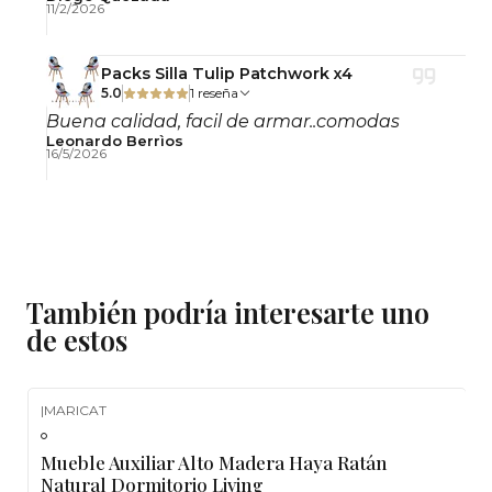
Producto armado: Sí
11/2/2026
Usos Recomendados
Packs Silla Tulip Patchwork x4
5.0
1 reseña
Buena calidad, facil de armar..comodas
Dormitorios
Leonardo Berrìos
Veladores
16/5/2026
Living
Recibidores
Salas de estar
Departamentos
Hoteles boutique
También podría interesarte uno
Airbnb
de estos
Proyectos de interiorismo
Beneficios del Producto
|
MARICAT
-15%
OFF
Mueble Auxiliar Alto Madera Haya Ratán
✔ Fabricado en madera de haya y ratán natural
Natural Dormitorio Living