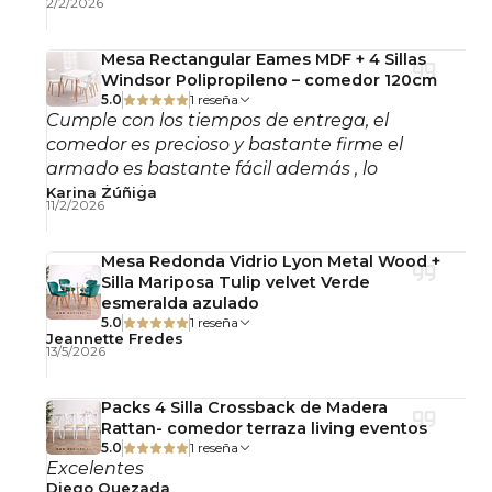
2/2/2026
estabilidad y valor decorativo.
Mesa Rectangular Eames MDF + 4 Sillas
Su estructura sólida permite un uso cotidiano,
Windsor Polipropileno – comedor 120cm
5.0
1 reseña
manteniendo su apariencia y funcionalidad a lo
Cumple con los tiempos de entrega, el
largo del tiempo.
comedor es precioso y bastante firme el
armado es bastante fácil además , lo
Detalles del Producto
recomiendo!
Karina Zúñiga
11/2/2026
Código: DA402
Mesa Redonda Vidrio Lyon Metal Wood +
Material estructura: Madera de Haya
Silla Mariposa Tulip velvet Verde
Material puerta: Ratán Natural Tejido
esmeralda azulado
5.0
1 reseña
Color: Madera Natural
Jeannette Fredes
13/5/2026
Ancho: 30 cm
Profundidad: 30 cm
Packs 4 Silla Crossback de Madera
Altura: 60 cm
Rattan- comedor terraza living eventos
Puertas: 1
5.0
1 reseña
Excelentes
Uso: Interior
Diego Quezada