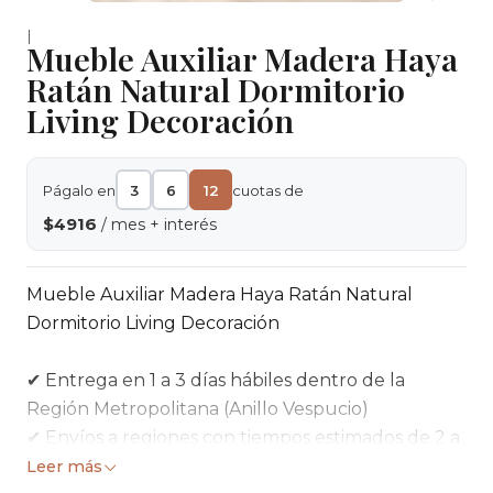
|
Mueble Auxiliar Madera Haya
Ratán Natural Dormitorio
Living Decoración
Págalo en
3
6
12
cuotas de
$4916
/ mes + interés
Mueble Auxiliar Madera Haya Ratán Natural
Dormitorio Living Decoración
✔ Entrega en 1 a 3 días hábiles dentro de la
Región Metropolitana (Anillo Vespucio)
✔ Envíos a regiones con tiempos estimados de 2 a
5 días hábiles
Leer más