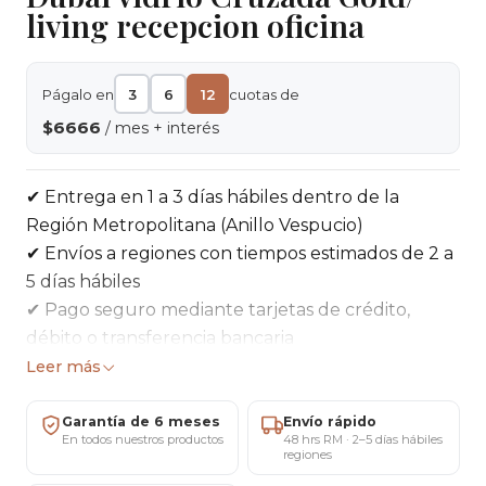
living recepcion oficina
Págalo en
3
6
12
cuotas de
$6666
/ mes + interés
✔ Entrega en 1 a 3 días hábiles dentro de la
Región Metropolitana (Anillo Vespucio)
✔ Envíos a regiones con tiempos estimados de 2 a
5 días hábiles
✔ Pago seguro mediante tarjetas de crédito,
débito o transferencia bancaria
✔ 5 días para cambios o devoluciones según
Leer más
condiciones vigentes
✔ 6 meses de garantía por defectos de fabricación
Garantía de 6 meses
Envío rápido
En todos nuestros productos
48 hrs RM · 2–5 días hábiles
respaldada por MARICAT®
regiones
✔ Showroom ubicado en San Miguel, Santiago