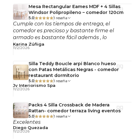
Mesa Rectangular Eames MDF + 4 Sillas
Su diseño redondo facilita la circulación en el
Windsor Polipropileno – comedor 120cm
espacio y permite integrarla fácilmente en
5.0
1 reseña
ambientes glam, contemporáneos y modernos,
Cumple con los tiempos de entrega, el
comedor es precioso y bastante firme el
aportando presencia visual sin sobrecargar el
armado es bastante fácil además , lo
entorno.
recomiendo!
Karina Zúñiga
11/2/2026
La combinación entre vidrio transparente y
terminación dorada crea una estética refinada
Silla Teddy Boucle arpi Blanco hueso
ideal para proyectos de interiorismo y espacios de
con Patas Metálicas Negras - comedor
restaurant dormitorio
alto impacto visual.
5.0
1 reseña
Jv Interiorismo Spa
Calidad y Durabilidad
11/2/2026
Fabricada con cubierta de
vidrio templado de
Packs 4 Silla Crossback de Madera
10 mm
, material resistente y fácil de limpiar
Rattan- comedor terraza living eventos
5.0
1 reseña
pensado para el uso diario.
Excelentes
Diego Quezada
11/2/2026
Su estructura de
acero cromado con