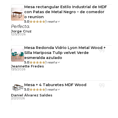
terminación dorada
proporciona excelente
Mesa rectangular Estilo Industrial de MDF
estabilidad, firmeza y durabilidad, manteniendo
con Patas de Metal Negro – de comedor
una apariencia elegante y sofisticada con el paso
o reunion
del tiempo.
5.0
1 reseña
Perfecta.
Jorge Cruz
Incluye reguladores antideslizantes que ayudan
12/5/2026
a proteger el piso y mejorar la estabilidad sobre
distintas superficies.
Mesa Redonda Vidrio Lyon Metal Wood +
Silla Mariposa Tulip velvet Verde
Recomendación MARICAT®
esmeralda azulado
5.0
1 reseña
Jeannette Fredes
La frase “vidrio templado de 10 mm” aporta
13/5/2026
percepción de calidad y resistencia, por lo que
conviene mantenerla visible en la descripción
Mesa + 4 Taburetes MDF Wood
comercial y en los beneficios principales.
5.0
1 reseña
Daniel Álvarez Saldes
Detalles del Producto
2/2/2026
Tipo: Mesa de centro redonda
Material cubierta: Vidrio templado de 10 mm