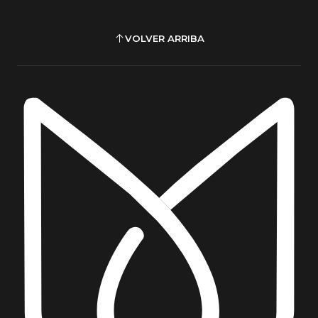
para la estructura
No utilizar productos abrasivos
VOLVER ARRIBA
Secar inmediatamente líquidos derramados
Mantener sobre superficies niveladas
Observaciones
Uso interior
No incluye accesorios decorativos
Fotografías referenciales
El tono puede variar levemente según
iluminación o pantalla
Producto se entrega desarmado para armado
simple
mesa de centro vidrio templado, mesa centro
dorada, mesa redonda moderna, mesa living
elegante, mesa centro glam, mesa vidrio dorada,