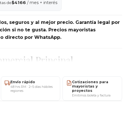
$4166
/ mes + interés
tas de
dos, seguros y al mejor precio. Garantía legal por
ución si no te gusta. Precios mayoristas
do directo por WhatsApp.
mercial Principal
ntro Anidadas Nordic Triangulares
está diseñado
buscan funcionalidad y estética minimalista. Su
Envío rápido
Cotizaciones para
tilizar ambas mesas juntas o separadas según la
mayoristas y
48 hrs RM · 2–5 días hábiles
proyectos
regiones
mizando circulación y versatilidad decorativa.
Emitimos boleta y factura
nada con base de madera haya alemana aporta
cálida propia del diseño nórdico. Disponible en colores
se a distintos estilos de decoración.