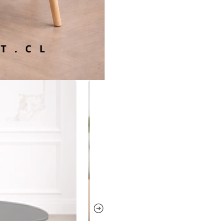
Material cubierta:
MD
Material base:
Madera
Colores disponibles:
Medidas mesa grande:
Largo: 100 cm
Ancho: 50 cm
Altura: 44,5 cm
Peso aproximado:
10
Usos Recomen
Living o sala de estar
Departamentos mode
Espacios estilo minimal
Salas de recepción