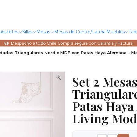
Taburetes
Sillas
Mesas
Mesas de Centro/Lateral
Muebles
Tab
Despacho a todo Chile Compra segura con Garantia y Factura
idadas Triangulares Nordic MDF con Patas Haya Alemana – M
|
Set 2 Mesa
Triangular
Patas Haya
Living Mod