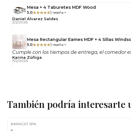
Mesa + 4 Taburetes MDF Wood
5.0
1 reseña
Daniel Álvarez Saldes
2/2/2026
Mesa Rectangular Eames MDF + 4 Sillas Windso
5.0
1 reseña
Cumple con los tiempos de entrega, el comedor es
Karina Zúñiga
11/2/2026
También podría interesarte 
|
MARICAT SPA
-11%
OFF