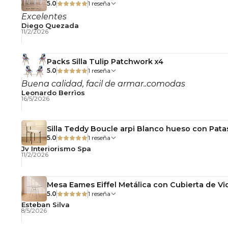
5.0
1 reseña
Excelentes
Diego Quezada
11/2/2026
Packs Silla Tulip Patchwork x4
5.0
1 reseña
Buena calidad, facil de armar..comodas
Leonardo Berrìos
16/5/2026
Silla Teddy Boucle arpi Blanco hueso con Pata
5.0
1 reseña
Jv Interiorismo Spa
11/2/2026
Mesa Eames Eiffel Metálica con Cubierta de Vid
5.0
1 reseña
Esteban Silva
8/5/2026