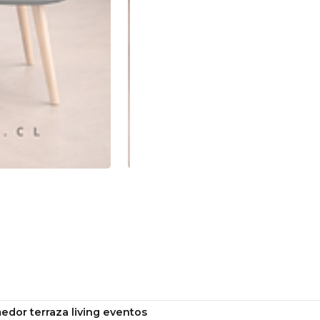
Proyectos de decorac
Beneficios del
✔ Diseño anidado que opti
✔ Estética nordic moderna
✔ Base de madera natural 
✔ Superficie amplia y fácil
✔ Versatilidad para distint
Cuidados y Ma
Limpiar superficie co
No utilizar productos 
Evitar contacto prolo
No exponer a humedad
edor terraza living eventos