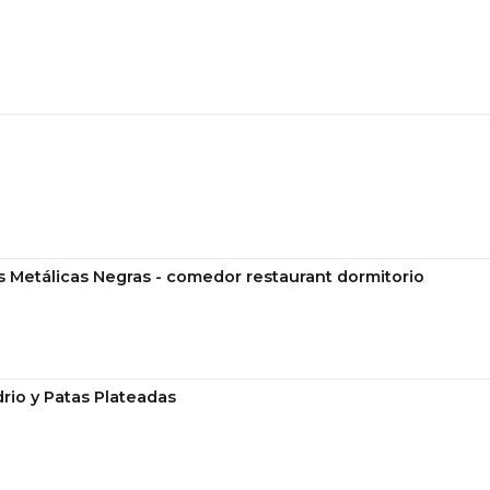
mesas de centro nordic, se
mesa living madera haya, 
mesa centro blanca modern
mesa centro diseño nordic
s Metálicas Negras - comedor restaurant dormitorio
rio y Patas Plateadas