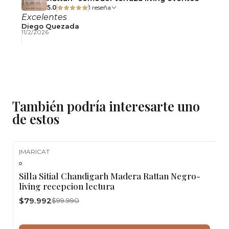
5.0
1 reseña
Excelentes
Diego Quezada
11/2/2026
También podría interesarte uno
de estos
|
MARICAT
-20%
OFF
Silla Sitial Chandigarh Madera Rattan Negro-
living recepcion lectura
$79.992
$99.990