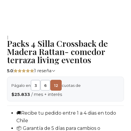
|
Packs 4 Silla Crossback de
Madera Rattan- comedor
terraza living eventos
5.0
1 reseña
Págalo en
3
6
12
cuotas de
$25.833
/ mes + interés
🚚Recibe tu pedido entre 1 a 4 dias en todo
Chile
📦 Garantía de 5 días para cambios o