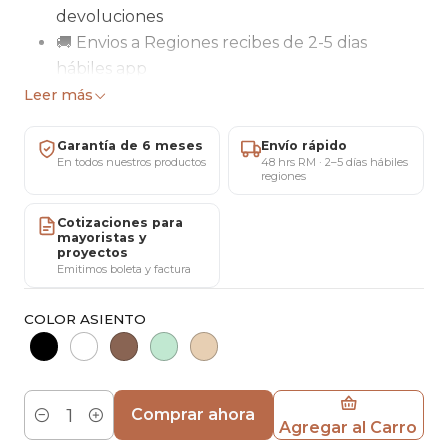
devoluciones
🚚 Envios a Regiones recibes de 2-5 dias
hábiles app
🛠 Garantía total de 6 meses por Maricat
Leer más
Precios mayoristas Disponibles (al privado)
Solicita Tu Factura (al privado)
Garantía de 6 meses
Envío rápido
En todos nuestros productos
48 hrs RM · 2–5 días hábiles
regiones
El Pack de 4 Sillas Crossback de Madera con
asiento de ratán combina diseño vintage y
Cotizaciones para
mayoristas y
funcionalidad contemporánea. Su estructura de
proyectos
madera aporta calidez y solidez, mientras que el
Emitimos boleta y factura
respaldo en forma de X y el asiento de ratán
entregan comodidad, resistencia y un carácter
COLOR ASIENTO
atemporal. Ideales para crear ambientes
acogedores, elegantes y con identidad, tanto en
espacios residenciales como gastronómicos.
Comprar ahora
Agregar al Carro
Cantidad
Medidas