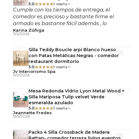
desarmado, con llaves y pernos para su
5.0
1 reseña
Cumple con los tiempos de entrega, el
armado simple.
comedor es precioso y bastante firme el
armado es bastante fácil además , lo
Observaciones
recomiendo!
Karina Zúñiga
Uso interior.
11/2/2026
No incluye accesorios decorativos.
Fotografías referenciales
Silla Teddy Boucle arpi Blanco hueso
con Patas Metálicas Negras - comedor
restaurant dormitorio
5.0
1 reseña
Jv Interiorismo Spa
11/2/2026
Mesa Redonda Vidrio Lyon Metal Wood +
Silla Mariposa Tulip velvet Verde
esmeralda azulado
5.0
1 reseña
Jeannette Fredes
13/5/2026
Packs 4 Silla Crossback de Madera
Rattan- comedor terraza living eventos