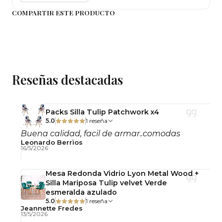
Importante: Este producto se entrega
COMPARTIR ESTE PRODUCTO
desarmado, con llaves y pernos para su
armado simple.
Observaciones
No incluye accesorios decorativos.
Reseñas destacadas
Fotografías referenciales.
Packs Silla Tulip Patchwork x4
5.0
1 reseña
Buena calidad, facil de armar..comodas
Leonardo Berrìos
16/5/2026
Mesa Redonda Vidrio Lyon Metal Wood +
Silla Mariposa Tulip velvet Verde
esmeralda azulado
5.0
1 reseña
Jeannette Fredes
13/5/2026