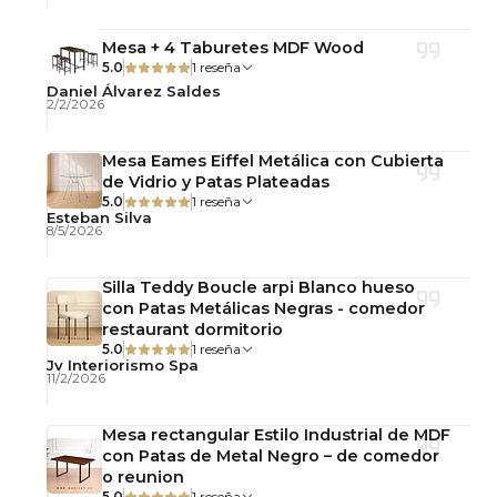
Mesa + 4 Taburetes MDF Wood
5.0
1 reseña
Daniel Álvarez Saldes
2/2/2026
Mesa Eames Eiffel Metálica con Cubierta
de Vidrio y Patas Plateadas
5.0
1 reseña
Esteban Silva
8/5/2026
Silla Teddy Boucle arpi Blanco hueso
con Patas Metálicas Negras - comedor
restaurant dormitorio
5.0
1 reseña
Jv Interiorismo Spa
11/2/2026
Mesa rectangular Estilo Industrial de MDF
con Patas de Metal Negro – de comedor
o reunion
5.0
1 reseña