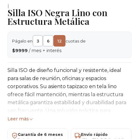
|
Silla ISO Negra Lino con
Estructura Metálica
Págalo en
3
6
12
cuotas de
$9999
/ mes + interés
Silla ISO de diseño funcional y resistente, ideal
para salas de reunión, oficinas y espacios
corporativos. Su asiento tapizaco en tela lino
ofrece fácil mantención, mientras la estructura
metálica garantiza estabilidad y durabilidad para
uso frecuente. Una solución práctica para
ambientes profesionales que buscan orden y
Leer más
eficiencia.
Garantía de 6 meses
Envío rápido