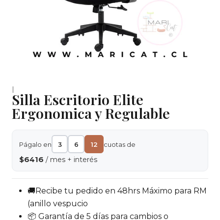
|
Silla Escritorio Elite
Ergonomica y Regulable
Págalo en
3
6
12
cuotas de
$6416
/ mes + interés
🚚Recibe tu pedido en 48hrs Máximo para RM
(anillo vespucio
📦 Garantía de 5 días para cambios o