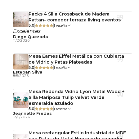
Packs 4 Silla Crossback de Madera
Rattan- comedor terraza living eventos
5.0
1 reseña
Excelentes
Diego Quezada
11/2/2026
Mesa Eames Eiffel Metálica con Cubierta
de Vidrio y Patas Plateadas
5.0
1 reseña
Esteban Silva
8/5/2026
Mesa Redonda Vidrio Lyon Metal Wood +
Silla Mariposa Tulip velvet Verde
esmeralda azulado
5.0
1 reseña
Jeannette Fredes
13/5/2026
Mesa rectangular Estilo Industrial de MDF
con Patas de Metal Negro – de comedor