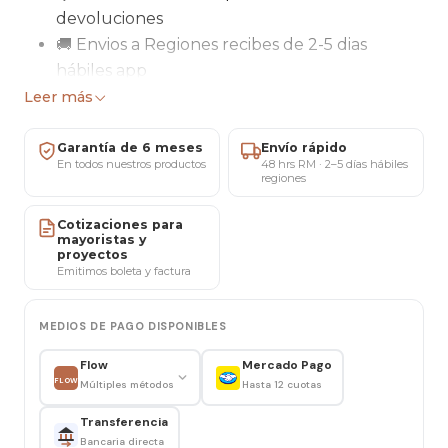
devoluciones
🚚 Envios a Regiones recibes de 2-5 dias
hábiles app
🛠 Garantía total de 6 meses por Maricat
Leer más
Precios mayoristas Disponibles (al privado)
Solicita Tu Factura (al privado)
Garantía de 6 meses
Envío rápido
En todos nuestros productos
48 hrs RM · 2–5 días hábiles
regiones
CARACTERISTICAS
:
Altura de asiento: de 45cm a 54cm
Cotizaciones para
mayoristas y
Ancho de espaldar: 50cm
proyectos
Alto de espaldar: 62cm
Emitimos boleta y factura
Ancho de asiento: 51cm
Profundidad de asiento: 48cm
MEDIOS DE PAGO DISPONIBLES
Profundidad de base: 51cm
Flow
Mercado Pago
Diámetro de base: 61
FLOW
Múltiples métodos
Hasta 12 cuotas
Peso soporte (Kg): hasta 120 kilos recomendable
Transferencia
Respaldo Nylon
Bancaria directa