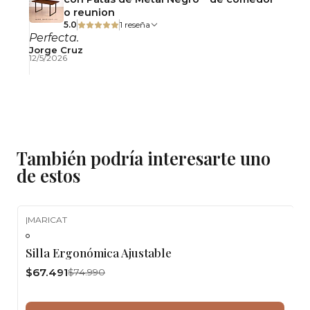
o reunion
5.0
1 reseña
Perfecta.
Jorge Cruz
12/5/2026
También podría interesarte uno
de estos
|
MARICAT
-10%
OFF
Silla Ergonómica Ajustable
$67.491
$74.990