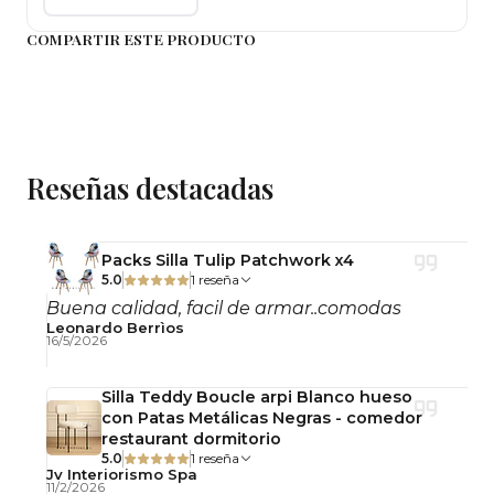
Asiento acolchado
Reposacabezas y antebrazos Regulable
COMPARTIR ESTE PRODUCTO
Angulo Inclinación 90º a 120º
Reseñas destacadas
Packs Silla Tulip Patchwork x4
5.0
1 reseña
Buena calidad, facil de armar..comodas
Leonardo Berrìos
16/5/2026
Silla Teddy Boucle arpi Blanco hueso
con Patas Metálicas Negras - comedor
restaurant dormitorio
5.0
1 reseña
Jv Interiorismo Spa
11/2/2026