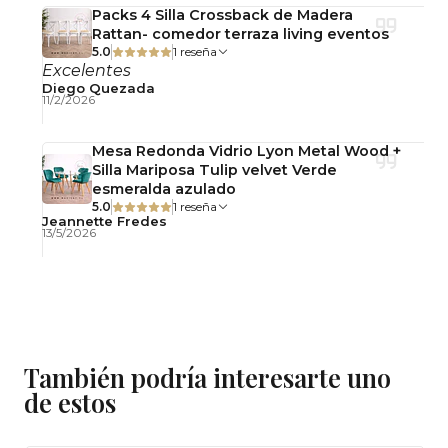
Packs 4 Silla Crossback de Madera
Fácil de limpiar
Rattan- comedor terraza living eventos
5.0
1 reseña
Excelentes
Diego Quezada
11/2/2026
Mesa Redonda Vidrio Lyon Metal Wood +
Silla Mariposa Tulip velvet Verde
esmeralda azulado
5.0
1 reseña
Jeannette Fredes
13/5/2026
También podría interesarte uno
de estos