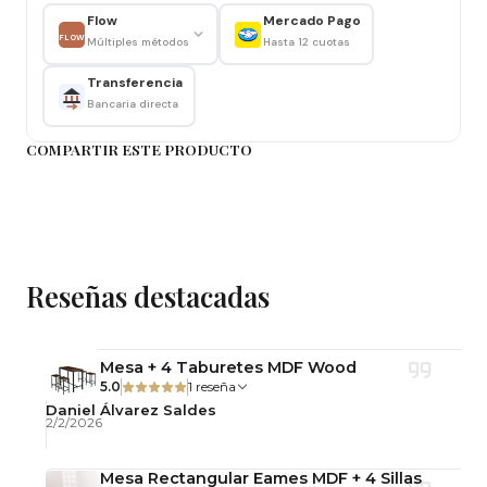
Flow
Mercado Pago
Base:
Base metálica de 5 puntos con ruedas
FLOW
Múltiples métodos
Hasta 12 cuotas
Altura ajustable:
Sí, mediante palanca
neumática
Transferencia
Bancaria directa
Giro:
360°
Asiento y Respaldo
COMPARTIR ESTE PRODUCTO
Tapizado:
Tela velvet (terciopelo sintético)
Color:
Rosa pastel
Forma del asiento:
Redondo
Respaldo:
Acolchado con patrón decorativo
Reseñas destacadas
vertical
Brazos:
Integrados, metálicos en acabado
dorado
Mesa + 4 Taburetes MDF Wood
5.0
1 reseña
Daniel Álvarez Saldes
2/2/2026
Dimensiones
Mesa Rectangular Eames MDF + 4 Sillas
(Las siguientes medidas son las que