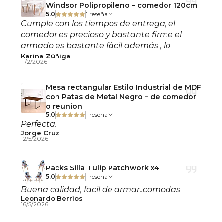
Windsor Polipropileno – comedor 120cm
normalmente corresponden a este tipo de silla; si
5.0
1 reseña
Cumple con los tiempos de entrega, el
deseas puedo ajustarlas cuando las tengas
comedor es precioso y bastante firme el
exactas)
armado es bastante fácil además , lo
recomiendo!
Karina Zúñiga
Altura total:
80–95 cm (ajustable)
11/2/2026
Altura asiento:
45–55 cm (ajustable)
Ancho total:
55–60 cm
Mesa rectangular Estilo Industrial de MDF
con Patas de Metal Negro – de comedor
Profundidad:
55–60 cm
o reunion
Diámetro del asiento:
Aproximadamente
5.0
1 reseña
Perfecta.
40–45 cm
Jorge Cruz
12/5/2026
Características Adicionales
Packs Silla Tulip Patchwork x4
5.0
1 reseña
Ruedas de alta movilidad
Buena calidad, facil de armar..comodas
Acolchado confortable para uso prolongado
Leonardo Berrìos
16/5/2026
Diseño decorativo ideal para home office
Estructura resistente y duradera