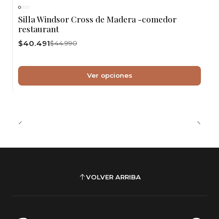
-10%
OFF
Silla Windsor Cross de Madera -comedor
restaurant
$40.491
$44.990
Ver opciones
VOLVER ARRIBA