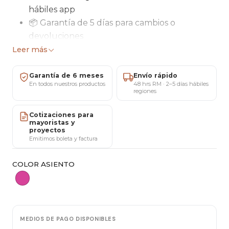
hábiles app
📦 Garantía de 5 días para cambios o
devoluciones
🛠 Garantía total de 6 meses por Maricat
Leer más
Silla de oficina de estilo moderno y elegante,
Garantía de 6 meses
Envío rápido
diseñada para brindar comodidad y estética en
En todos nuestros productos
48 hrs RM · 2–5 días hábiles
regiones
espacios de trabajo o estudio. Presenta una
combinación de estructura metálica dorada con
Cotizaciones para
mayoristas y
un tapizado aterciopelado en tono rosa pastel,
proyectos
ofreciendo un diseño sofisticado y decorativo.
Emitimos boleta y factura
COLOR ASIENTO
Especificaciones Técnicas
Diseño y Estructura
Tipo de silla:
Silla de oficina / escritorio
MEDIOS DE PAGO DISPONIBLES
Estructura:
Metal con acabado dorado