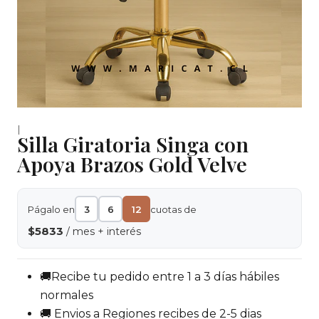
|
Silla Giratoria Singa con
Apoya Brazos Gold Velve
Págalo en
3
6
12
cuotas de
$5833
/ mes + interés
🚚Recibe tu pedido entre 1 a 3 días hábiles
normales
🚚 Envios a Regiones recibes de 2-5 dias