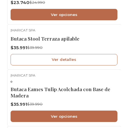
$23.740
$24.990
Ver opciones
|
MARICAT SPA
-10%
OFF
Butaca Stool Terraza apilable
No disponible
$35.991
$39.990
Ver detalles
|
MARICAT SPA
-10%
OFF
Butaca Eames Tulip Acolchada con Base de
Madera
$35.991
$39.990
Ver opciones