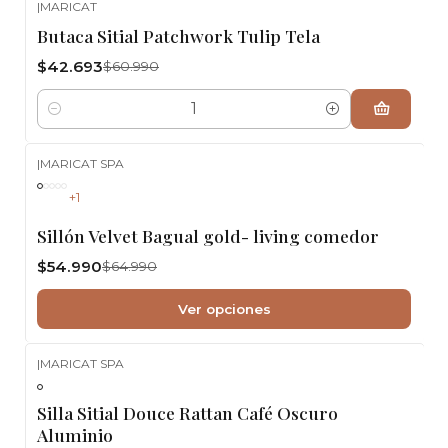
|
MARICAT
-30%
OFF
Butaca Sitial Patchwork Tulip Tela
$42.693
$60.990
Cantidad
|
MARICAT SPA
-15%
OFF
+1
Sillón Velvet Bagual gold- living comedor
$54.990
$64.990
Ver opciones
|
MARICAT SPA
-5%
OFF
Silla Sitial Douce Rattan Café Oscuro
Aluminio