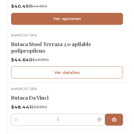
$40.491
$44.990
Ver opciones
|
MARICAT SPA
-5%
OFF
Butaca Stool Terraza 2.0 apilable
No disponible
polipropileno
$44.640
$46.990
Ver detalles
|
MARICAT SPA
-15%
OFF
Butaca Da Vinci
$48.441
$56.990
Cantidad