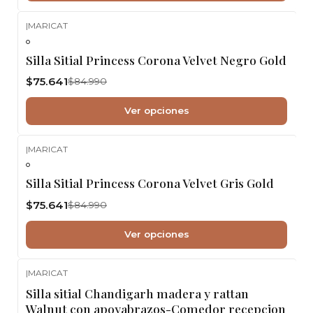
|
MARICAT
-11%
OFF
Silla Sitial Princess Corona Velvet Negro Gold
$75.641
$84.990
Ver opciones
|
MARICAT
-11%
OFF
Silla Sitial Princess Corona Velvet Gris Gold
$75.641
$84.990
Ver opciones
|
MARICAT
-20%
OFF
Silla sitial Chandigarh madera y rattan
Nuevo
Walnut con apoyabrazos-Comedor recepcion