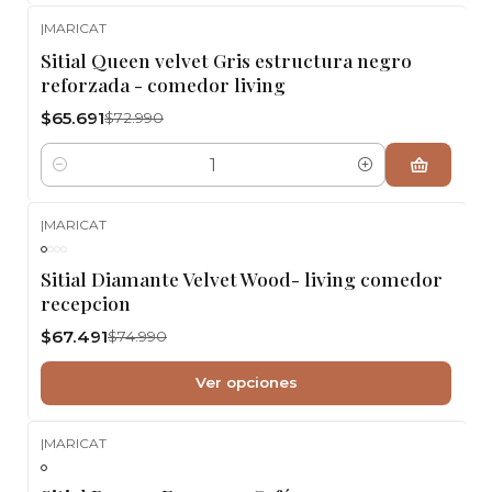
|
MARICAT
-10%
OFF
Sitial Queen velvet Gris estructura negro
reforzada - comedor living
$65.691
$72.990
Cantidad
|
MARICAT
-10%
OFF
Sitial Diamante Velvet Wood- living comedor
recepcion
$67.491
$74.990
Ver opciones
|
MARICAT
-10%
OFF