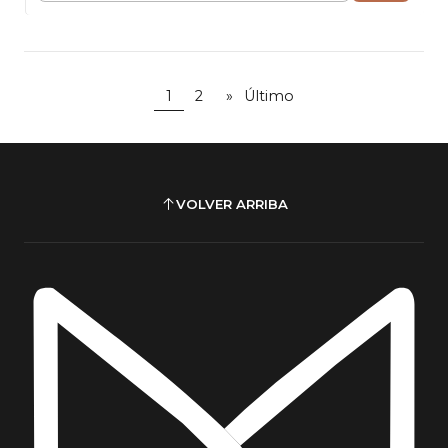
1
2
»
Último
VOLVER ARRIBA