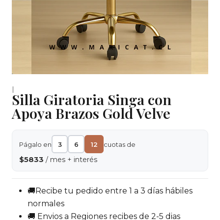
|
Silla Giratoria Singa con
Apoya Brazos Gold Velve
Págalo en
3
6
12
cuotas de
$5833
/ mes + interés
🚚Recibe tu pedido entre 1 a 3 días hábiles
normales
🚚 Envios a Regiones recibes de 2-5 dias