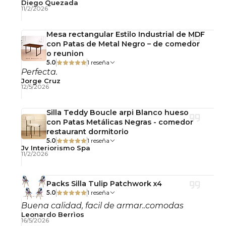
Diego Quezada
11/2/2026
normalmente corresponden a este tipo de silla; si
deseas puedo ajustarlas cuando las tengas
Mesa rectangular Estilo Industrial de MDF
exactas)
con Patas de Metal Negro – de comedor
o reunion
Altura total:
80–95 cm (ajustable)
5.0
1 reseña
Perfecta.
Altura asiento:
45–55 cm (ajustable)
Jorge Cruz
Ancho total:
55–60 cm
12/5/2026
Profundidad:
55–60 cm
Silla Teddy Boucle arpi Blanco hueso
Diámetro del asiento:
Aproximadamente
con Patas Metálicas Negras - comedor
40–45 cm
restaurant dormitorio
5.0
1 reseña
Jv Interiorismo Spa
11/2/2026
Características Adicionales
Ruedas de alta movilidad
Packs Silla Tulip Patchwork x4
5.0
1 reseña
Acolchado confortable para uso prolongado
Buena calidad, facil de armar..comodas
Diseño decorativo ideal para home office
Leonardo Berrìos
16/5/2026
Estructura resistente y duradera