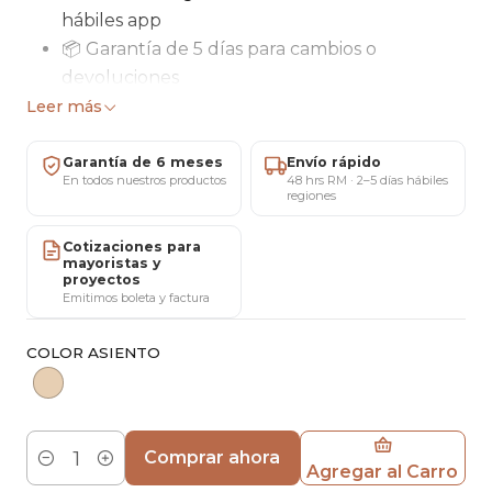
hábiles app
📦 Garantía de 5 días para cambios o
devoluciones
🛠 Garantía total de 6 meses por Maricat
Leer más
Silla de oficina de estilo moderno y elegante,
Garantía de 6 meses
Envío rápido
diseñada para brindar comodidad y estética en
En todos nuestros productos
48 hrs RM · 2–5 días hábiles
regiones
espacios de trabajo o estudio. Presenta una
combinación de estructura metálica dorada con
Cotizaciones para
mayoristas y
un tapizado aterciopelado en tono rosa pastel,
proyectos
ofreciendo un diseño sofisticado y decorativo.
Emitimos boleta y factura
COLOR ASIENTO
Especificaciones Técnicas
Diseño y Estructura
Comprar ahora
Tipo de silla:
Silla de oficina / escritorio
Agregar al Carro
Cantidad
Estructura:
Metal con acabado dorado