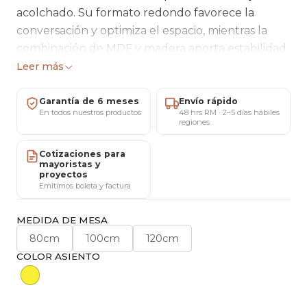
acolchado. Su formato redondo favorece la
conversación y optimiza el espacio, mientras la
combinación de MDF y madera aporta estabilidad
y calidez. Ideal para comedores modernos,
Leer más
departamentos y cafeterías con identidad.
Garantía de 6 meses
Envío rápido
En todos nuestros productos
48 hrs RM · 2–5 días hábiles
regiones
Mesa Tulip Wood Blanco
Cotizaciones para
Medidas disponibles
mayoristas y
proyectos
Diámetro: 80 cm · 100 cm · 120 cm
Emitimos boleta y factura
Materiales y estructura
MEDIDA DE MESA
Cubierta fabricada en MDF.
80cm
100cm
120cm
Base de MDF con soporte metálico en color
COLOR ASIENTO
negro, firme y estable.
Características