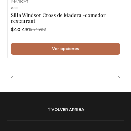
|
MARICAT
-10%
OFF
Silla Windsor Cross de Madera -comedor
restaurant
$40.491
$44.990
Ver opciones
VOLVER ARRIBA