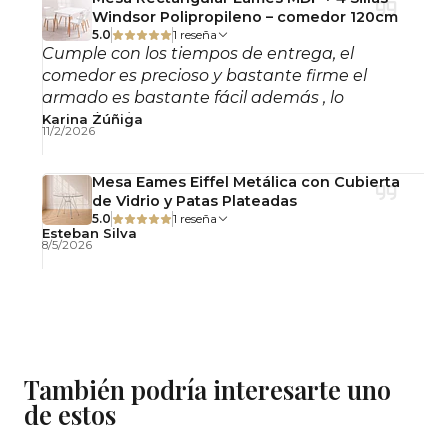
Windsor Polipropileno – comedor 120cm
5.0
1 reseña
Observaciones
Cumple con los tiempos de entrega, el
No incluye accesorios decorativos.
comedor es precioso y bastante firme el
armado es bastante fácil además , lo
Fotografías referenciales.
recomiendo!
Karina Zúñiga
11/2/2026
Mesa Eames Eiffel Metálica con Cubierta
de Vidrio y Patas Plateadas
5.0
1 reseña
Esteban Silva
8/5/2026
También podría interesarte uno
de estos