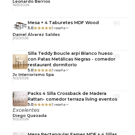
Leonardo Berrìos
16/5/2026
Apto para uso interior y exterior techado.
Ideal para comedor, cocina, departamento,
Mesa + 4 Taburetes MDF Wood
cafetería y espacios contemporáneos.
5.0
1 reseña
Daniel Álvarez Saldes
2/2/2026
Mantenimiento y cuidado
Silla Teddy Boucle arpi Blanco hueso
Limpiar con paño suave seco o ligeramente
con Patas Metálicas Negras - comedor
húmedo.
restaurant dormitorio
5.0
1 reseña
Evitar productos abrasivos y exceso de humedad.
Jv Interiorismo Spa
11/2/2026
Se recomienda uso de individuales para conservar
la cubierta en óptimas condiciones.
Packs 4 Silla Crossback de Madera
Rattan- comedor terraza living eventos
5.0
1 reseña
Excelentes
Importante:
Este producto se entrega
Diego Quezada
desarmado, con llaves y pernos para su armado
11/2/2026
simple.
Mesa Rectangular Eames MDF + 4 Sillas