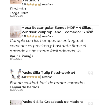
o reunion
5.0
1 reseña
Perfecta.
Jorge Cruz
12/5/2026
Mesa Rectangular Eames MDF + 4 Sillas
Windsor Polipropileno – comedor 120cm
5.0
1 reseña
Cumple con los tiempos de entrega, el
comedor es precioso y bastante firme el
armado es bastante fácil además , lo
recomiendo!
Karina Zúñiga
11/2/2026
Packs Silla Tulip Patchwork x4
5.0
1 reseña
Buena calidad, facil de armar..comodas
Leonardo Berrìos
16/5/2026
Packs 4 Silla Crossback de Madera