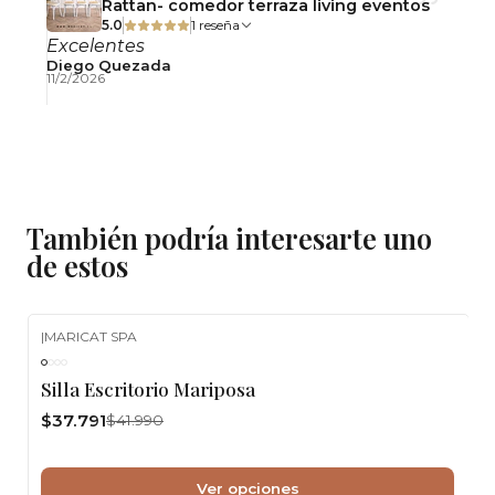
Rattan- comedor terraza living eventos
5.0
1 reseña
Excelentes
Diego Quezada
11/2/2026
También podría interesarte uno
de estos
|
MARICAT SPA
-10%
OFF
Silla Escritorio Mariposa
$37.791
$41.990
Ver opciones