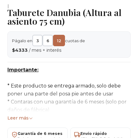
|
Taburete Danubia (Altura al
asiento 75 cm)
Págalo en
3
6
12
cuotas de
$4333
/ mes + interés
Importante:
* Este producto se entrega armado, solo debe
poner una parte del posa pie antes de usar
* Contaras con una garantía de 6 meses (solo por
daños de fábrica)
* Si tienes dudas sobre este comedor contáctanos
Leer más
al Privado.
Garantía de 6 meses
Envío rápido