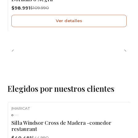
poltrona moderna compacta, poltrona living
$98.991
$109.990
pequeña, sillón felpa gris, poltrona decorativa
Chile, poltrona elegante interior, poltrona metal
Ver detalles
dorado.
Elegidos por nuestros clientes
|
MARICAT
-10%
OFF
Silla Windsor Cross de Madera -comedor
restaurant
$40.491
$44.990