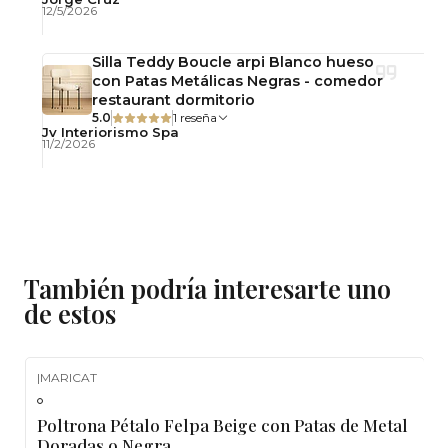
12/5/2026
pequeños
✔ Tapizado suave y confortable
Silla Teddy Boucle arpi Blanco hueso
✔ Patas metálicas firmes y estables
con Patas Metálicas Negras - comedor
✔ Disponible en dos terminaciones metálicas
restaurant dormitorio
5.0
1 reseña
✔ Fácil integración en ambientes
Jv Interiorismo Spa
11/2/2026
contemporáneos
Cuidados y Mantenimiento
Aspirar regularmente con cepillo suave
También podría interesarte uno
Limpiar manchas con paño ligeramente
de estos
húmedo
No utilizar productos abrasivos
Evitar exposición directa a humedad
|
MARICAT
-10%
OFF
Poltrona gris felpa, poltrona patas doradas,
Poltrona Pétalo Felpa Beige con Patas de Metal
Agotado
poltrona patas negras, sillón individual gris,
Doradas o Negra