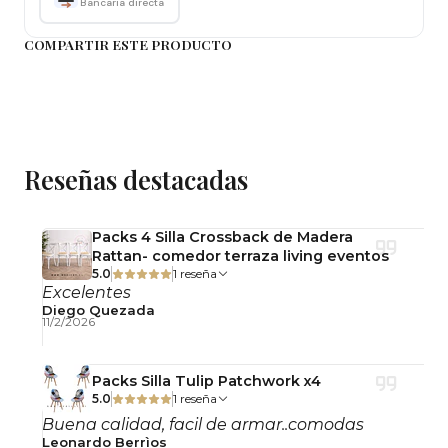
Bancaria directa
para uso frecuente en interiores.
COMPARTIR ESTE PRODUCTO
Sus
patas de metal
entregan estabilidad
estructural y soporte firme, disponibles en color
dorado o negro según preferencia estética.
Construcción pensada para mantener forma y
Reseñas destacadas
firmeza con el uso continuo.
Packs 4 Silla Crossback de Madera
Rattan- comedor terraza living eventos
Detalles del Producto
5.0
1 reseña
Excelentes
Modelo:
Poltrona Pétalo
Diego Quezada
11/2/2026
Color:
Gris
Material tapiz:
Felpa
Material patas:
Metal
Packs Silla Tulip Patchwork x4
5.0
1 reseña
Terminación patas:
Dorado o Negro
Buena calidad, facil de armar..comodas
Ancho asiento:
50 cm
Leonardo Berrìos