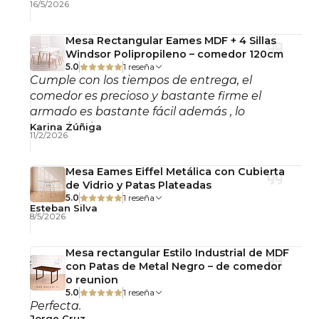
16/5/2026
Alto asiento:
40 cm
Alto total:
75 cm
Mesa Rectangular Eames MDF + 4 Sillas
Profundidad:
57 cm
Windsor Polipropileno – comedor 120cm
Uso recomendado:
Interior
5.0
1 reseña
Cumple con los tiempos de entrega, el
Condición:
Nueva
comedor es precioso y bastante firme el
armado es bastante fácil además , lo
recomiendo!
Karina Zúñiga
Usos Recomendados
11/2/2026
Living y sala de estar
Mesa Eames Eiffel Metálica con Cubierta
Dormitorios
de Vidrio y Patas Plateadas
Salas de espera
5.0
1 reseña
Esteban Silva
Oficinas y espacios de recepción
8/5/2026
Proyectos decorativos modernos
Mesa rectangular Estilo Industrial de MDF
con Patas de Metal Negro – de comedor
o reunion
Beneficios del Producto
5.0
1 reseña
Perfecta.
✔ Diseño compacto adaptable a espacios
Jorge Cruz