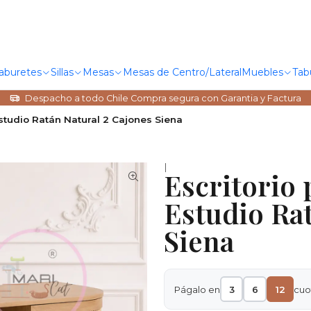
Taburetes
Sillas
Mesas
Mesas de Centro/Lateral
Muebles
Tab
Despacho a todo Chile Compra segura con Garantia y Factura
Estudio Ratán Natural 2 Cajones Siena
|
Escritorio
Estudio Ra
Siena
Págalo en
3
6
12
cuo