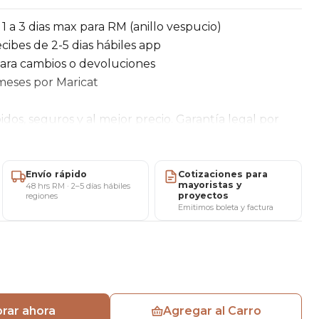
1 a 3 dias max para RM (anillo vespucio)
cibes de 2-5 dias hábiles app
para cambios o devoluciones
 meses por Maricat
idos, seguros y al mejor precio. Garantía legal por
lución si no te gusta. Precios mayoristas
ndo directo por WhatsApp.
Envío rápido
Cotizaciones para
mayoristas y
 Natural
48 hrs RM · 2–5 días hábiles
combina funcionalidad y diseño cálido
proyectos
regiones
órdicas y naturales. Su estructura en MDF con
Emitimos boleta y factura
 aporta textura y estilo decorativo, mientras que sus
tabilidad y una estética equilibrada.
egrados, ofrece espacio práctico para organizar
lementos de trabajo diario, siendo ideal para
rar ahora
Agregar al Carro
 espacios compactos.