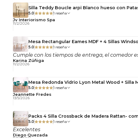
Silla Teddy Boucle arpi Blanco hueso con Pata
5.0
1 reseña
Jv Interiorismo Spa
11/2/2026
Mesa Rectangular Eames MDF + 4 Sillas Windso
5.0
1 reseña
Cumple con los tiempos de entrega, el comedor es
Karina Zúñiga
11/2/2026
Mesa Redonda Vidrio Lyon Metal Wood + Silla 
5.0
1 reseña
Jeannette Fredes
13/5/2026
Packs 4 Silla Crossback de Madera Rattan- com
5.0
1 reseña
Excelentes
Diego Quezada