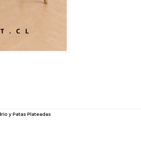
Material detalles:
Rat
Material patas:
Mader
Cantidad de cajones
Alto:
83,5 cm
Ancho:
35 cm
Profundidad/Largo:
1
Uso recomendado:
In
Condición:
Nuevo
Usos Recomen
Home office
Dormitorios
rio y Patas Plateadas
Espacios de estudio
Departamentos pequ
Proyectos de decoraci