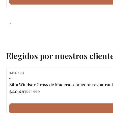
Elegidos por nuestros client
|
MARICAT
-10%
OFF
Silla Windsor Cross de Madera -comedor restaurant
$40.491
$44.990