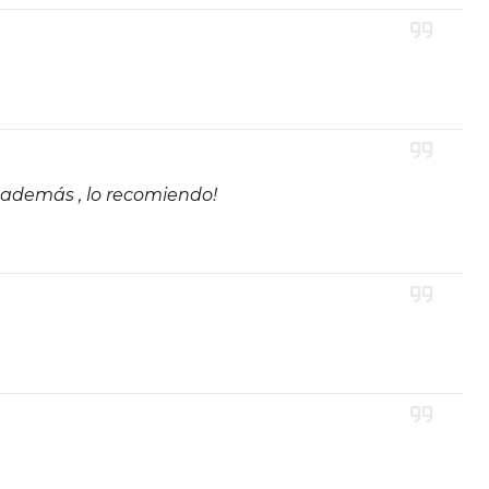
 Producto
 y funcional
ón diaria
atán sintético
pactos
 además , lo recomiendo!
tintos ambientes
ntenimiento
o o ligeramente húmedo
abrasivos
olongada a humedad
e nivelada