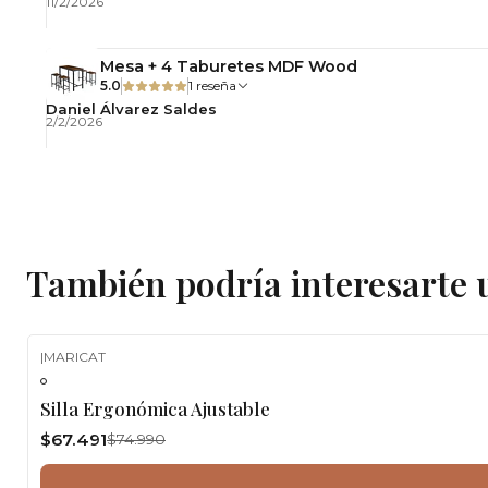
11/2/2026
Mesa + 4 Taburetes MDF Wood
5.0
1 reseña
Daniel Álvarez Saldes
2/2/2026
También podría interesarte 
|
MARICAT
-10%
OFF
Silla Ergonómica Ajustable
$67.491
$74.990