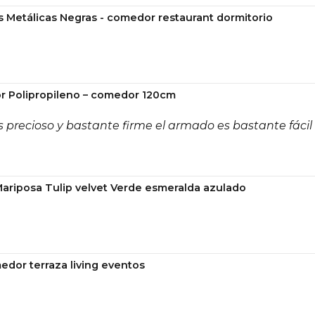
s Metálicas Negras - comedor restaurant dormitorio
Beneficios del
✔ Diseño natural moderno
✔ 2 cajones para organizaci
r Polipropileno – comedor 120cm
✔ Detalles decorativos en r
✔ Ideal para espacios com
 precioso y bastante firme el armado es bastante fácil
✔ Fácil integración en dis
Mariposa Tulip velvet Verde esmeralda azulado
Cuidados y Ma
Limpiar con paño sec
No utilizar productos 
Evitar exposición pr
edor terraza living eventos
Mantener en superfici