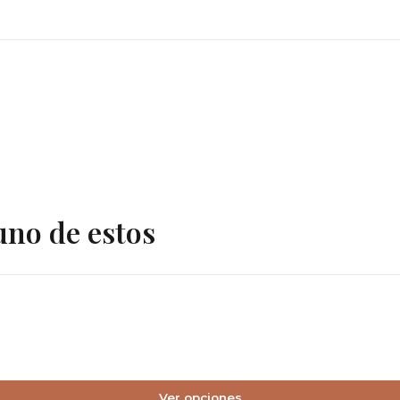
escritorio ratán natural, e
escritorio con cajones, esc
moderno, escritorio ratán si
nordico, escritorio compa
uno de estos
Ver opciones