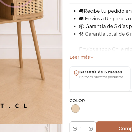
🚚Recibe tu pedido en 
🚚 Envios a Regiones re
📦 Garantía de 5 días 
🛠 Garantía total de 6
Envíos a todo Chile ráp
falla de fábrica o devo
Leer más
personalizados cotiza
Garantía de 6 meses
El
Escritorio Siena Ratán
En todos nuestros productos
inspirado en tendencias n
detalles en ratán sintético
patas de madera generan es
COLOR
Gracias a sus 2 cajones int
accesorios, documentos o e
Comp
dormitorios, home office y